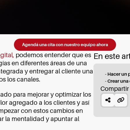
Agendá una cita con nuestro equipo ahora
gital,
podemos entender que es
En este ar
gías en diferentes áreas de una
tegrada y entregar al cliente una
- Hacer un 
os los canales.
- Crear una 
Compartir
ado para mejorar y optimizar los
or agregado a los clientes y así
empezar con estos cambios en
 la mentalidad y apuntar al