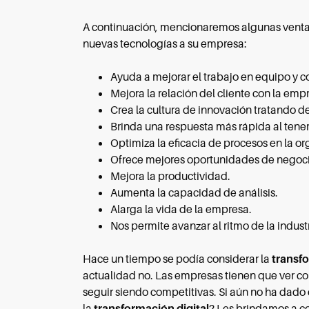
A continuación, mencionaremos algunas ventaj
nuevas tecnologías a su empresa:
Ayuda a mejorar el trabajo en equipo y c
Mejora la relación del cliente con la emp
Crea la cultura de innovación tratando d
Brinda una respuesta más rápida al tener 
Optimiza la eficacia de procesos en la or
Ofrece mejores oportunidades de negoci
Mejora la productividad.
Aumenta la capacidad de análisis.
Alarga la vida de la empresa.
Nos permite avanzar al ritmo de la industr
Hace un tiempo se podía considerar la
transfo
actualidad no. Las empresas tienen que ver co
seguir siendo competitivas. Si aún no ha dado
la
transformación digital
? Les brindamos a co