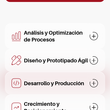
Análisis y Optimización
Mostrar d
de Procesos
Diseño y Prototipado Ágil
Mostrar d
Desarrollo y Producción
Mostrar d
Crecimiento y
Mostrar d